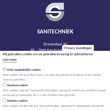
SANITECHNIEK
Drevendaal 30
Privacy instellingen
BE - 2860 Sint-Katelijne-Waver
Wij gebruiken cookies om uw gebruikerservaring te optimaliseren.
tel +32 15 20 93 44
Lees meer
info@sanitechniek.be
Strikt noodzakelijke cookies
BTW BE 426.444.365
Deze cookies zijn essentieel voor u om door de website te bladeren en de functies
RPR Antwerpen, afdeling Mechelen
ervan te gebruiken.
Voorkeurscookies
Deze cookies, ook wel -functionaliteitscookies- genoemd, stellen een website in staat
om keuzes te onthouden die u in het verleden hebt gemaakt.
Statistics cookies
Deze cookies worden ook wel -prestatiecookies- genoemd en verzamelen informatie