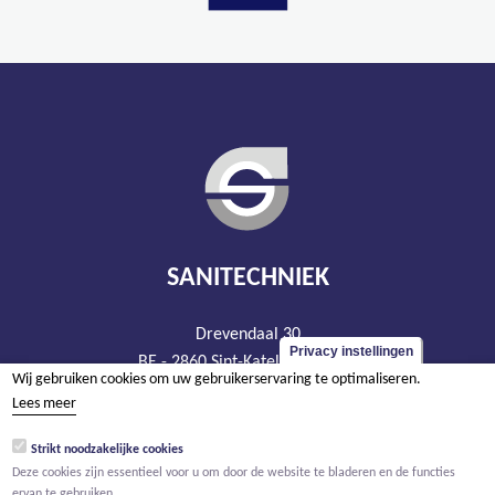
SANITECHNIEK
Drevendaal 30
Privacy instellingen
BE - 2860 Sint-Katelijne-Waver
Wij gebruiken cookies om uw gebruikerservaring te optimaliseren.
tel +32 15 20 93 44
Lees meer
info@sanitechniek.be
Strikt noodzakelijke cookies
BTW BE 426.444.365
Deze cookies zijn essentieel voor u om door de website te bladeren en de functies
RPR Antwerpen, afdeling Mechelen
ervan te gebruiken.