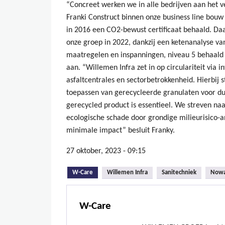
“Concreet werken we in alle bedrijven aan het 
Franki Construct binnen onze business line bouw
in 2016 een CO2-bewust certificaat behaald. Da
onze groep in 2022, dankzij een ketenanalyse van
maatregelen en inspanningen, niveau 5 behaald 
aan. “Willemen Infra zet in op circulariteit via 
asfaltcentrales en sectorbetrokkenheid. Hierbij 
toepassen van gerecycleerde granulaten voor du
gerecycled product is essentieel. We streven n
ecologische schade door grondige milieurisico-a
minimale impact” besluit Franky.
27 oktober, 2023 - 09:15
(actieve tabblad)
W-Care
Willemen Infra
Sanitechniek
Now
W-Care