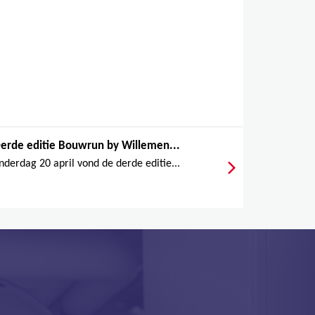
,
,
erde editie Bouwrun by Willemen...
derdag 20 april vond de derde editie...
,
,