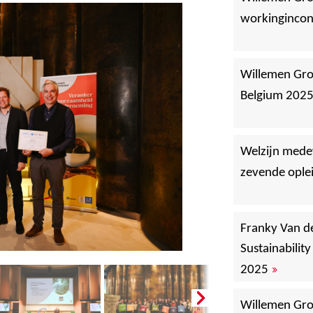
workingincon
Willemen Gro
Belgium 202
Welzijn mede
zevende ople
Franky Van de
Sustainabilit
»
2025
Willemen Gr