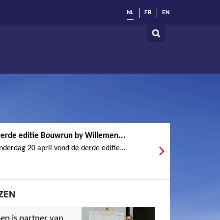
NL
FR
EN
erde editie Bouwrun by Willemen...
derdag 20 april vond de derde editie...
ZEN
ep is partner van