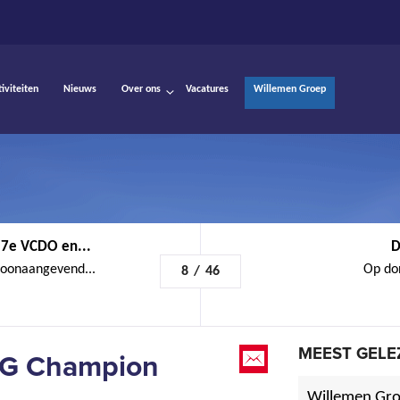
tiviteiten
Nieuws
Over ons
Vacatures
Willemen Groep
 7e VCDO en...
D
toonaangevend...
Op don
8
/
46
MEEST GELE
DG Champion
Willemen Gro