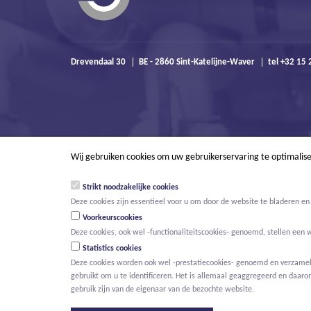
Drevendaal 30
BE - 2860 Sint-Katelijne-Waver
tel +32 15 
Wij gebruiken cookies om uw gebruikerservaring te optimalis
Strikt noodzakelijke cookies
Deze cookies zijn essentieel voor u om door de website te bladeren en 
Voorkeurscookies
Deze cookies, ook wel -functionaliteitscookies- genoemd, stellen een 
Statistics cookies
Deze cookies worden ook wel -prestatiecookies- genoemd en verzamelen
gebruikt om u te identificeren. Het is allemaal geaggregeerd en daaro
© Willemen Groep
Home
Projecten
Activiteiten
Nieuws
Ove
gebruik zijn van de eigenaar van de bezochte website.