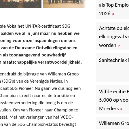
als Top Emplo
»
2026
e Voka het UNITAR-certificaat SDG
Achtste oplei
aalden we al in juni maar nu hebben we
elk ongeval 
ekroning voor onze inspanningen om ons
»
worden
 van de Duurzame Ontwikkelingsdoelen
en als toonaangevend bouwbedrijf
Sanitechniek i
 maatschappelijke verantwoordelijkheid.
benadrukt de bijdrage van Willemen Groep
(SDG’s) van de Verenigde Naties. In
icaat SDG Pioneer. Nu gaan we dus nog een
Vijfde editie
hampion streeft naar echte transitie en
5.000 op voo
 systeemverandering die nodig is om de
»
Moeders
vullen. Om van Pioneer naar Champion te
ezet. Met het verlengen van het VCDO-
Willemen Gro
alen van de SDG Champion-status bevestigt