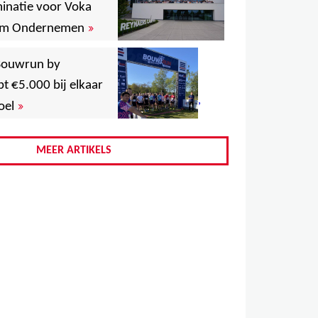
natie voor Voka
,
»
aam Ondernemen
 Bouwrun by
,
t €5.000 bij elkaar
,
»
oel
,
MEER ARTIKELS
,
,
,
,
,
,