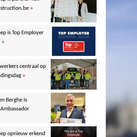
»
struction.be
,
ep is Top Employer
»
5
,
werkers centraal op
»
idingsdag
,
,
,
n Berghe is
,
y Ambassador
,
,
oep opnieuw erkend