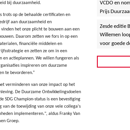
VCDO en nomi
eid bij duurzaamheid.
Prijs Duurz
 trots op de behaalde certificaten en
edrijf aan duurzaamheid en
Zesde editie
vinden het onze plicht te bouwen aan een
Willemen loop
 bouwen. Daarom zetten we fors in op een
voor goede d
terialen, financiële middelen en
ijfsstrategie en zetten ze om in een
en en actieplannen. We willen fungeren als
rganisaties inspireren om duurzame
en te bevorderen.”
het verminderen van onze impact op het
nleving. De Duurzame Ontwikkelingsdoelen
 de SDG Champion-status is een bevestiging
g van de toewijding van onze vele collega's
amheden implementeren.", aldus Franky Van
men Groep.