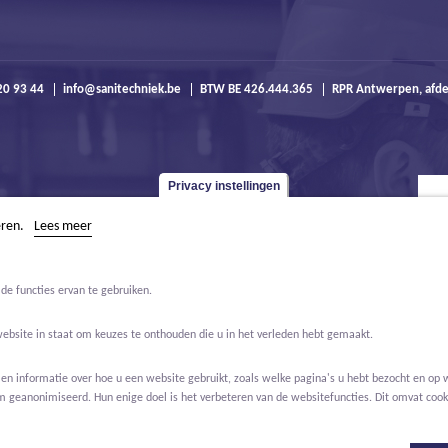
20 93 44
info@sanitechniek.be
BTW BE 426.444.365
RPR Antwerpen, afde
Privacy instellingen
eren.
Lees meer
de functies ervan te gebruiken.
website in staat om keuzes te onthouden die u in het verleden hebt gemaakt.
 informatie over hoe u een website gebruikt, zoals welke pagina's u hebt bezocht en op w
m geanonimiseerd. Hun enige doel is het verbeteren van de websitefuncties. Dit omvat cooki
r ons
Vacatures
Willemen Groep