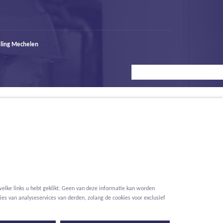
ling Mechelen
elke links u hebt geklikt. Geen van deze informatie kan worden
es van analyseservices van derden, zolang de cookies voor exclusief
Voorwaarden
Privacy
Cookies