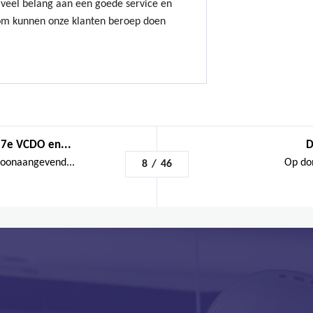
eel belang aan een goede service en
om kunnen onze klanten beroep doen
 7e VCDO en...
D
toonaangevend...
Op don
8
/
46