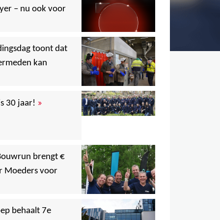
yer – nu ook voor
,
dingsdag toont dat
,
vermeden kan
,
,
»
s 30 jaar!
,
,
,
 Bouwrun brengt €
r Moeders voor
,
ep behaalt 7e
,