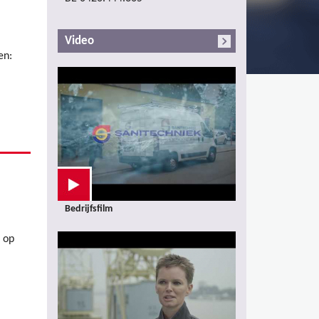
Video
en:
Bedrijfsfilm
 op