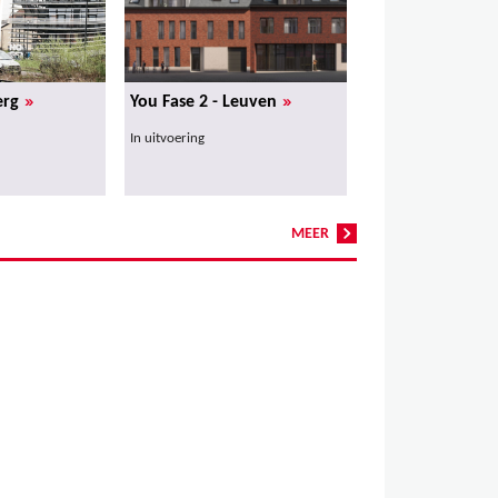
»
»
erg
You Fase 2 - Leuven
In uitvoering
MEER