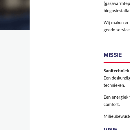
(gas)warmtep
biogasinstalla
Wij maken er 
goede service 
MISSIE
Sanitechniek 
Een deskundig
technieken.
Een energiek 
comfort.
Milieubewuste
VISIE