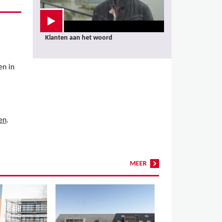
Klanten aan het woord
en in
en
.
MEER