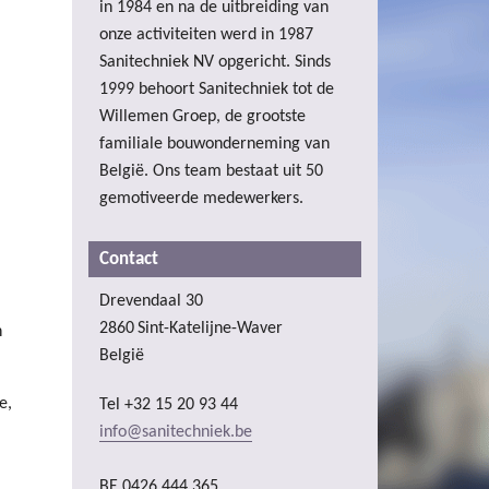
in 1984 en na de uitbreiding van
onze activiteiten werd in 1987
Sanitechniek NV opgericht. Sinds
1999 behoort Sanitechniek tot de
Willemen Groep, de grootste
familiale bouwonderneming van
België. Ons team bestaat uit 50
gemotiveerde medewerkers.
Contact
Drevendaal 30
2860
Sint-Katelijne-Waver
n
België
e,
Tel
+32 15 20 93 44
info@sanitechniek.be
BE 0426.444.365