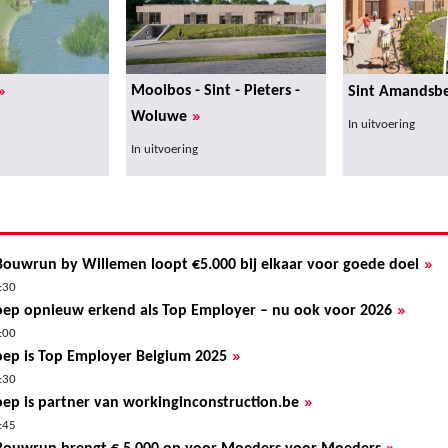
»
Mooibos - Sint - Pieters -
Sint Amandsb
»
Woluwe
In uitvoering
In uitvoering
»
 Bouwrun by Willemen loopt €5.000 bij elkaar voor goede doel
:30
»
ep opnieuw erkend als Top Employer – nu ook voor 2026
:00
»
ep is Top Employer Belgium 2025
:30
»
ep is partner van workinginconstruction.be
:45
»