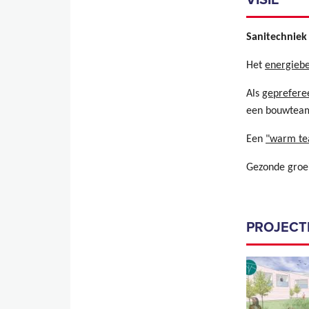
Sanitechniek
Het
energieb
Als
geprefere
een bouwtea
Een
"warm t
Gezonde groe
PROJECT