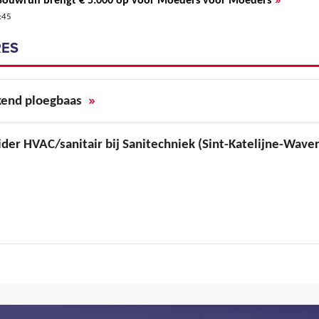
e Bouwrun brengt € 5.000 op voor Moeders voor Moeders
:45
ES
»
end ploegbaas
ider HVAC/sanitair bij Sanitechniek (Sint-Katelijne-Wave