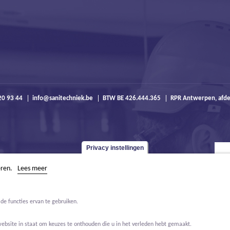
20 93 44
info@sanitechniek.be
BTW BE 426.444.365
RPR Antwerpen, afde
Privacy instellingen
eren.
Lees meer
de functies ervan te gebruiken.
website in staat om keuzes te onthouden die u in het verleden hebt gemaakt.