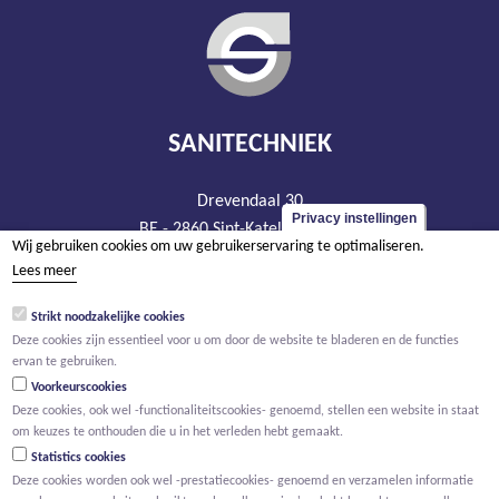
SANITECHNIEK
Drevendaal 30
Privacy instellingen
BE - 2860 Sint-Katelijne-Waver
Wij gebruiken cookies om uw gebruikerservaring te optimaliseren.
tel +32 15 20 93 44
Lees meer
info@sanitechniek.be
Strikt noodzakelijke cookies
BTW BE 426.444.365
Deze cookies zijn essentieel voor u om door de website te bladeren en de functies
RPR Antwerpen, afdeling Mechelen
ervan te gebruiken.
Voorkeurscookies
Deze cookies, ook wel -functionaliteitscookies- genoemd, stellen een website in staat
om keuzes te onthouden die u in het verleden hebt gemaakt.
Statistics cookies
Deze cookies worden ook wel -prestatiecookies- genoemd en verzamelen informatie