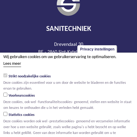
SANITECHNIEK
Drevendaal 30
Privacy instellingen
BE - 2860 Sint-Katelijne-Waver
Wij gebruiken cookies om uw gebruikerservaring te optimaliseren.
tel +32 15 20 93 44
Lees meer
info@sanitechniek.be
Strikt noodzakelijke cookies
BTW BE 426.444.365
Deze cookies zijn essentieel voor u om door de website te bladeren en de functies
RPR Antwerpen, afdeling Mechelen
ervan te gebruiken.
Voorkeurscookies
Deze cookies, ook wel -functionaliteitscookies- genoemd, stellen een website in staat
om keuzes te onthouden die u in het verleden hebt gemaakt.
Statistics cookies
Deze cookies worden ook wel -prestatiecookies- genoemd en verzamelen informatie
over hoe u een website gebruikt, zoals welke pagina's u hebt bezocht en op welke
links u hebt geklikt. Geen van deze informatie kan worden gebruikt om u te