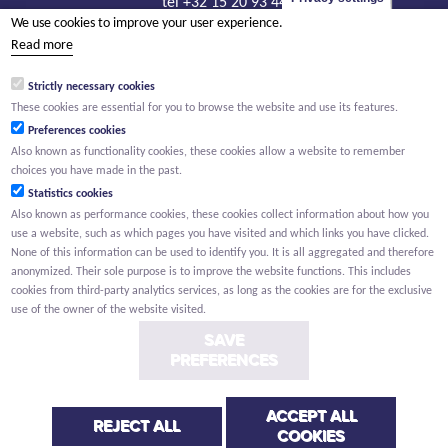
tel +32 15 20 93 44
We use cookies to improve your user experience.
info@sanitechniek.be
Read more
VAT BE426.444.365
Strictly necessary cookies
RLP Antwerp, department Mechelen
These cookies are essential for you to browse the website and use its features.
Preferences cookies
Also known as functionality cookies, these cookies allow a website to remember
choices you have made in the past.
Statistics cookies
Also known as performance cookies, these cookies collect information about how you
use a website, such as which pages you have visited and which links you have clicked.
None of this information can be used to identify you. It is all aggregated and therefore
anonymized. Their sole purpose is to improve the website functions. This includes
cookies from third-party analytics services, as long as the cookies are for the exclusive
use of the owner of the website visited.
SAVE
PREFERENCES
ACCEPT ALL
Conditions
Privacy
Cookies
REJECT ALL
COOKIES