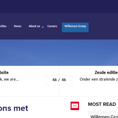
vities
News
About us
Careers
Willemen Groep
bsite
Zesde editi
k, we are...
Onder een stralende z
46
/
46
MOST READ
ions met
Willemen Gro