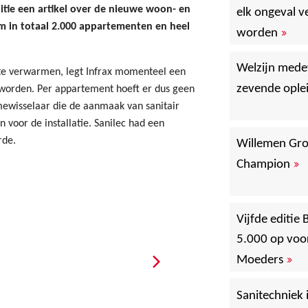
itie een artikel over de nieuwe woon- en
elk ongeval 
m in totaal 2.000 appartementen en heel
»
worden
Welzijn mede
te verwarmen, legt Infrax momenteel een
zevende ople
 worden. Per appartement hoeft er dus geen
ewisselaar die de aanmaak van sanitair
n voor de installatie. Sanilec had een
rde.
Willemen Gro
»
Champion
Vijfde editie
5.000 op voo
»
Moeders
Sanitechniek i