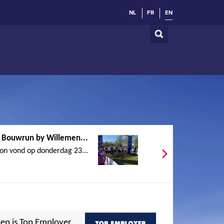
NL
FR
EN
e Bouwrun by Willemen...
on vond op donderdag 23...
ep is Top Employer