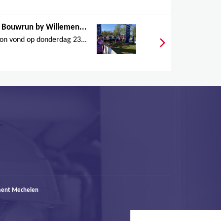
,
e Bouwrun by Willemen...
,
on vond op donderdag 23...
,
,
,
ment Mechelen
,