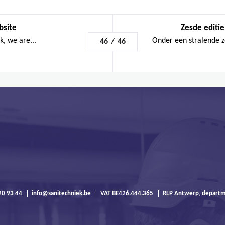
bsite
Zesde editi
k, we are...
Onder een stralende z
46
/
46
20 93 44
info@sanitechniek.be
VAT BE426.444.365
RLP Antwerp, depart