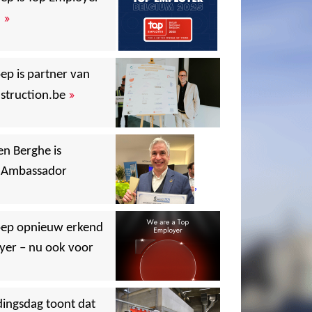
»
5
ep is partner van
»
struction.be
,
,
,
n Berghe is
y Ambassador
,
,
oep opnieuw erkend
yer – nu ook voor
,
dingsdag toont dat
,