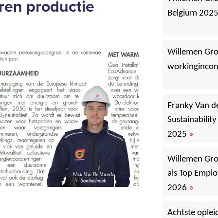
ren productie
Belgium 202
Willemen Gro
workingincon
Franky Van de
Sustainabilit
»
2025
Willemen Gr
als Top Emplo
»
2026
Achtste oplei