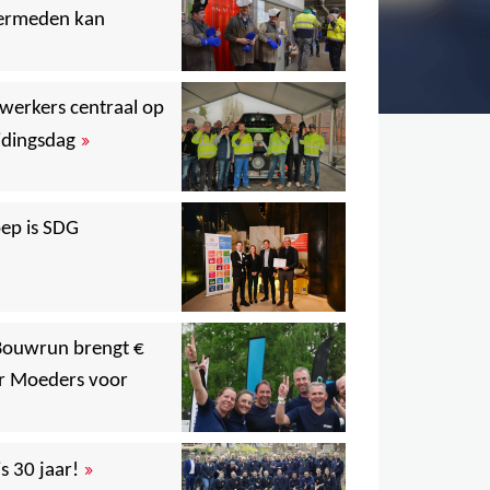
vermeden kan
,
,
werkers centraal op
»
idingsdag
,
,
,
ep is SDG
,
 Bouwrun brengt €
,
r Moeders voor
,
,
»
s 30 jaar!
,