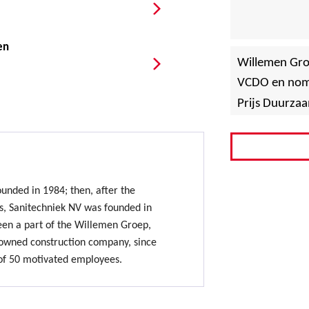
en
Willemen Gro
VCDO en nomi
Prijs Duurz
unded in 1984; then, after the
es, Sanitechniek NV was founded in
een a part of the Willemen Groep,
-owned construction company, since
of 50 motivated employees.