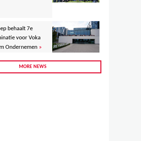
,
ep behaalt 7e
,
,
natie voor Voka
,
»
aam Ondernemen
MORE NEWS
,
,
,
,
,