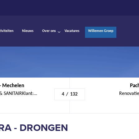
tiviteiten
Nieuws
Over ons
Vacatures
Willemen Groep
 - Mechelen
Pac
 SANITAIRKlant:...
Renovatie
4
/
132
RA - DRONGEN