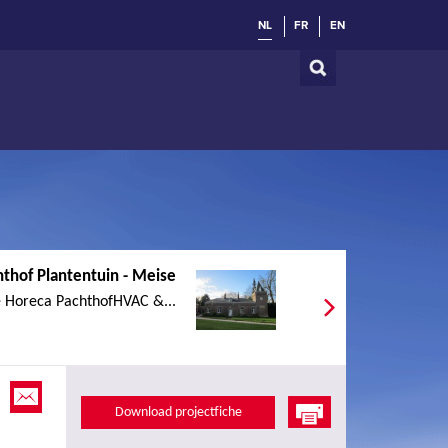
NL
FR
EN
hthof Plantentuin - Meise
 Horeca PachthofHVAC &...
Download projectfiche