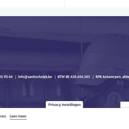
20 93 44
info@sanitechniek.be
BTW BE 426.444.365
RPR Antwerpen, afde
Privacy instellingen
eren.
Lees meer