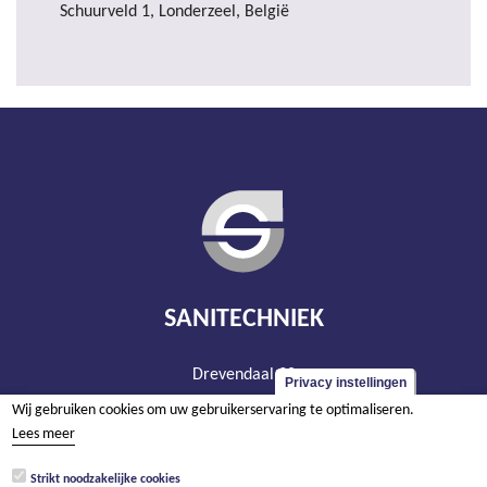
Schuurveld 1, Londerzeel, België
SANITECHNIEK
Drevendaal 30
Privacy instellingen
BE - 2860 Sint-Katelijne-Waver
Wij gebruiken cookies om uw gebruikerservaring te optimaliseren.
tel +32 15 20 93 44
Lees meer
info@sanitechniek.be
Strikt noodzakelijke cookies