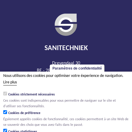
SANITECHNIEK
Drevendaal 30
Paramètres de confidentialité
BE - 2860 Sint-Katelijne-Waver
Nous utilisons des cookies pour optimiser votre éxperience de navigation.
tél +32 15 20 93 44
Lire plus
info@sanitechniek.be
Cookies strictement nécessaires
TVA BE 426.444.365
Ces cookies sont indispensables pour vous permettre de naviguer sur le site et
RPM Anvers, département Malines
d'utiliser ses fonctionnalités.
Cookies de préférence
Également appelés cookies de fonctionnalité, ces cookies permettent à un site Web de
se souvenir des choix que vous avez faits dans le passé.
Cookies statistiques