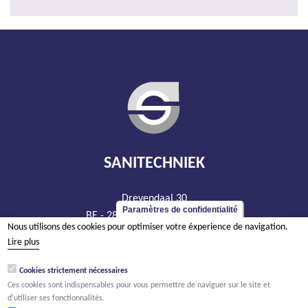
SANITECHNIEK
Drevendaal 30
Paramètres de confidentialité
BE - 2860 Sint-Katelijne-Waver
Nous utilisons des cookies pour optimiser votre éxperience de navigation.
tél +32 15 20 93 44
Lire plus
info@sanitechniek.be
Cookies strictement nécessaires
TVA BE 426.444.365
Ces cookies sont indispensables pour vous permettre de naviguer sur le site et
RPM Anvers, département Malines
d'utiliser ses fonctionnalités.