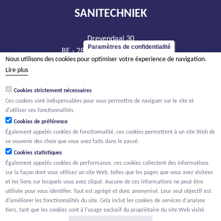
SANITECHNIEK
Drevendaal 30
Paramètres de confidentialité
BE - 2860 Sint-Katelijne-Waver
Nous utilisons des cookies pour optimiser votre éxperience de navigation.
tél +32 15 20 93 44
Lire plus
info@sanitechniek.be
Cookies strictement nécessaires
TVA BE 426.444.365
Ces cookies sont indispensables pour vous permettre de naviguer sur le site et
RPM Anvers, département Malines
d'utiliser ses fonctionnalités.
Cookies de préférence
Également appelés cookies de fonctionnalité, ces cookies permettent à un site Web de
se souvenir des choix que vous avez faits dans le passé.
Cookies statistiques
Également appelés cookies de performance, ces cookies collectent des informations
sur la façon dont vous utilisez un site Web, telles que les pages que vous avez visitées
et les liens sur lesquels vous avez cliqué. Aucune de ces informations ne peut être
utilisée pour vous identifier. Tout est agrégé et donc anonymisé. Leur seul objectif est
d'améliorer les fonctionnalités du site. Cela inclut les cookies de services d'analyse
tiers, tant que les cookies sont à l'usage exclusif du propriétaire du site Web visité.