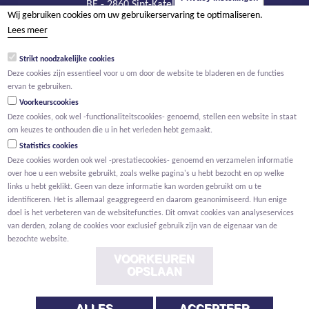
BE - 2860 Sint-Katelijne-Waver
Wij gebruiken cookies om uw gebruikerservaring te optimaliseren.
tel +32 15 20 93 44
Lees meer
info@sanitechniek.be
Strikt noodzakelijke cookies
BTW BE 426.444.365
Deze cookies zijn essentieel voor u om door de website te bladeren en de functies
RPR Antwerpen, afdeling Mechelen
ervan te gebruiken.
Voorkeurscookies
Deze cookies, ook wel -functionaliteitscookies- genoemd, stellen een website in staat
om keuzes te onthouden die u in het verleden hebt gemaakt.
Statistics cookies
Deze cookies worden ook wel -prestatiecookies- genoemd en verzamelen informatie
over hoe u een website gebruikt, zoals welke pagina's u hebt bezocht en op welke
links u hebt geklikt. Geen van deze informatie kan worden gebruikt om u te
identificeren. Het is allemaal geaggregeerd en daarom geanonimiseerd. Hun enige
doel is het verbeteren van de websitefuncties. Dit omvat cookies van analyseservices
van derden, zolang de cookies voor exclusief gebruik zijn van de eigenaar van de
bezochte website.
VOORKEUREN
OPSLAAN
ALLES
ACCEPTEER