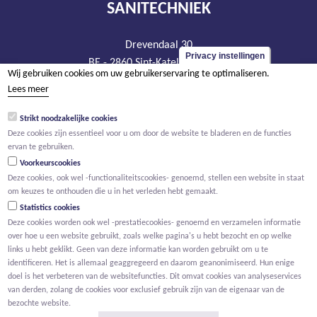
SANITECHNIEK
Drevendaal 30
Privacy instellingen
BE - 2860 Sint-Katelijne-Waver
Wij gebruiken cookies om uw gebruikerservaring te optimaliseren.
tel +32 15 20 93 44
Lees meer
info@sanitechniek.be
Strikt noodzakelijke cookies
BTW BE 426.444.365
Deze cookies zijn essentieel voor u om door de website te bladeren en de functies
RPR Antwerpen, afdeling Mechelen
ervan te gebruiken.
Voorkeurscookies
Deze cookies, ook wel -functionaliteitscookies- genoemd, stellen een website in staat
om keuzes te onthouden die u in het verleden hebt gemaakt.
Statistics cookies
Deze cookies worden ook wel -prestatiecookies- genoemd en verzamelen informatie
over hoe u een website gebruikt, zoals welke pagina's u hebt bezocht en op welke
links u hebt geklikt. Geen van deze informatie kan worden gebruikt om u te
identificeren. Het is allemaal geaggregeerd en daarom geanonimiseerd. Hun enige
doel is het verbeteren van de websitefuncties. Dit omvat cookies van analyseservices
van derden, zolang de cookies voor exclusief gebruik zijn van de eigenaar van de
bezochte website.