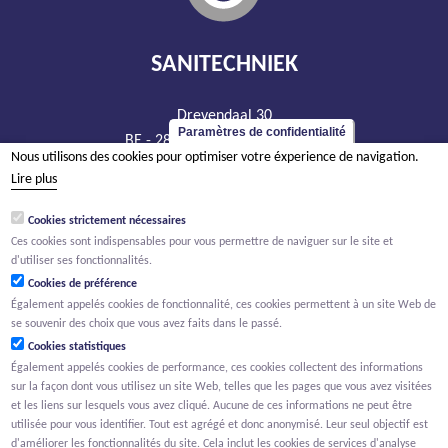
SANITECHNIEK
Drevendaal 30
Paramètres de confidentialité
BE - 2860 Sint-Katelijne-Waver
Nous utilisons des cookies pour optimiser votre éxperience de navigation.
tél +32 15 20 93 44
Lire plus
info@sanitechniek.be
Cookies strictement nécessaires
TVA BE 426.444.365
Ces cookies sont indispensables pour vous permettre de naviguer sur le site et
RPM Anvers, département Malines
d'utiliser ses fonctionnalités.
Cookies de préférence
Également appelés cookies de fonctionnalité, ces cookies permettent à un site Web de
se souvenir des choix que vous avez faits dans le passé.
Cookies statistiques
Également appelés cookies de performance, ces cookies collectent des informations
sur la façon dont vous utilisez un site Web, telles que les pages que vous avez visitées
et les liens sur lesquels vous avez cliqué. Aucune de ces informations ne peut être
utilisée pour vous identifier. Tout est agrégé et donc anonymisé. Leur seul objectif est
d'améliorer les fonctionnalités du site. Cela inclut les cookies de services d'analyse