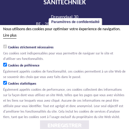
SANITECHNIEK
Drevendaal 30
Paramètres de confidentialité
BE - 2860 Sint-Katelijne-Waver
Nous utilisons des cookies pour optimiser votre éxperience de navigation.
tél +32 15 20 93 44
Lire plus
info@sanitechniek.be
Cookies strictement nécessaires
TVA BE 426.444.365
Ces cookies sont indispensables pour vous permettre de naviguer sur le site et
RPM Anvers, département Malines
d'utiliser ses fonctionnalités.
Cookies de préférence
Également appelés cookies de fonctionnalité, ces cookies permettent à un site Web de
se souvenir des choix que vous avez faits dans le passé.
Cookies statistiques
Également appelés cookies de performance, ces cookies collectent des informations
sur la façon dont vous utilisez un site Web, telles que les pages que vous avez visitées
et les liens sur lesquels vous avez cliqué. Aucune de ces informations ne peut être
utilisée pour vous identifier. Tout est agrégé et donc anonymisé. Leur seul objectif est
d'améliorer les fonctionnalités du site. Cela inclut les cookies de services d'analyse
tiers, tant que les cookies sont à l'usage exclusif du propriétaire du site Web visité.
ENREGISTRER