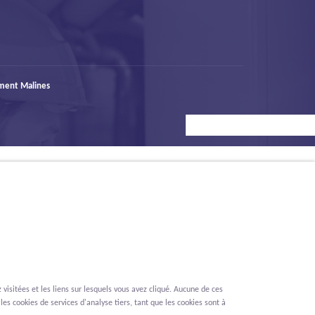
ment Malines
visitées et les liens sur lesquels vous avez cliqué. Aucune de ces
les cookies de services d'analyse tiers, tant que les cookies sont à
Renonciation
Privacy
Cookies