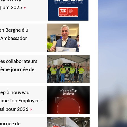
»
gium 2025
en Berghe élu
y Ambassador
,
,
,
des collaborateurs
ième journée de
,
,
ep à nouveau
mme Top Employer –
»
ssi pour 2026
,
ournée de