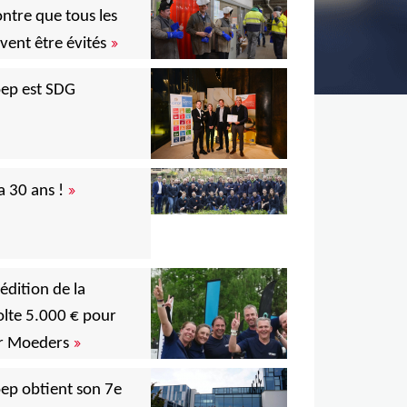
ntre que tous les
,
»
vent être évités
,
,
ep est SDG
,
,
»
a 30 ans !
,
,
,
édition de la
,
lte 5.000 € pour
,
»
r Moeders
ep obtient son 7e
,