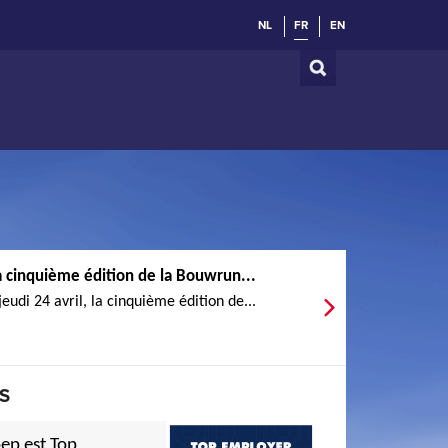
NL
FR
EN
a cinquième édition de la Bouwrun...
jeudi 24 avril, la cinquième édition de...
S
ep est Top