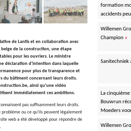
formation mo
accidents peu
Willemen Gro
»
Champion
iative de Lantis et en collaboration avec
 belge de la construction, une étape
ables pour les ouvriers. Le ministre
Sanitechniek 
ne déclaration d’intention dans laquelle
permanence pour plus de transparence et
rs du bâtiment concernant leurs droits.
nstruction.be, ainsi qu’une vidéo
rétisent immédiatement ces ambitions.
La cinquième 
Bouwrun réco
connaissent pas suffisamment leurs droits.
Moeders voo
de problème ou ce qu’ils peuvent légalement
e site web a été développé pour répondre de
Willemen Gro
.