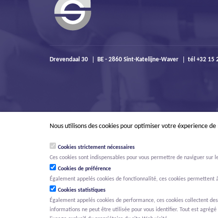
Drevendaal 30
BE - 2860 Sint-Katelijne-Waver
tél +32 15 
Nous utilisons des cookies pour optimiser votre éxperience de
Cookies strictement nécessaires
Ces cookies sont indispensables pour vous permettre de naviguer sur le s
Cookies de préférence
Également appelés cookies de fonctionnalité, ces cookies permettent à
Cookies statistiques
Également appelés cookies de performance, ces cookies collectent des in
informations ne peut être utilisée pour vous identifier. Tout est agrégé 
© Willemen Groep
Home
Projets
Activités
Nouvelles
À prop