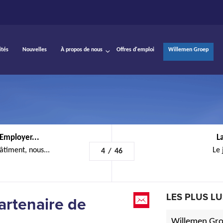
ités
Nouvelles
À propos de nous
Offres d'emploi
Willemen Groep
Employer...
L
âtiment, nous...
Le 
4
/
46
LES PLUS LU
artenaire de
Willemen Gro