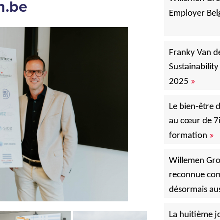
n.be
Employer Bel
Franky Van d
Sustainabilit
»
2025
Le bien-être 
au cœur de 7
»
formation
Willemen Gro
reconnue co
désormais au
La huitième j