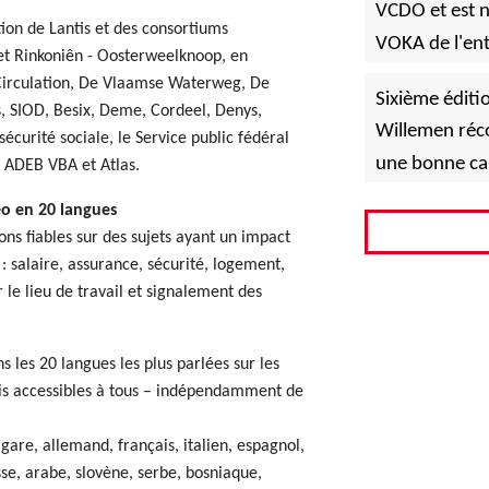
VCDO et est n
ction de Lantis et des consortiums
VOKA de l'ent
 Rinkoniên - Oosterweelknoop, en
 Circulation, De Vlaamse Waterweg, De
Sixième éditi
, SIOD, Besix, Deme, Cordeel, Denys,
Willemen réco
écurité sociale, le Service public fédéral
une bonne ca
, ADEB VBA et Atlas.
o en 20 langues
ions fiables sur des sujets ayant un impact
e : salaire, assurance, sécurité, logement,
 le lieu de travail et signalement des
s les 20 langues les plus parlées sur les
ais accessibles à tous – indépendamment de
lgare, allemand, français, italien, espagnol,
sse, arabe, slovène, serbe, bosniaque,