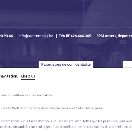
20 93 44
info@sanitechniek.be
TVA BE 426.444.365
RPM Anvers, départe
Paramètres de confidentialité
 navigation.
Lire plus
ite et d'utiliser ses fonctionnalités.
 un site Web de se souvenir des choix que vous avez faits dans le passé.
formations sur la façon dont vous utilisez un site Web, telles que les pages que vous avez 
et donc anonymisé. Leur seul objectif est d'améliorer les fonctionnalités du site. Cela inclut 
os de nous
Offres d'emploi
Willemen Groep