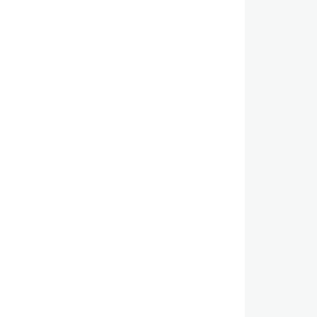
,
,
,
,