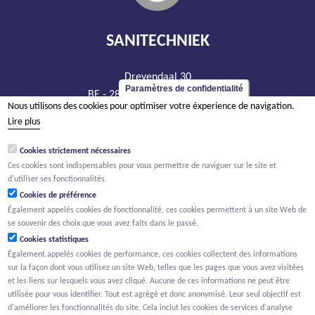
SANITECHNIEK
Drevendaal 30
Paramètres de confidentialité
BE - 2860 Sint-Katelijne-Waver
Nous utilisons des cookies pour optimiser votre éxperience de navigation.
tél +32 15 20 93 44
Lire plus
info@sanitechniek.be
Cookies strictement nécessaires
TVA BE 426.444.365
Ces cookies sont indispensables pour vous permettre de naviguer sur le site et
RPM Anvers, département Malines
d'utiliser ses fonctionnalités.
Cookies de préférence
Également appelés cookies de fonctionnalité, ces cookies permettent à un site Web de
se souvenir des choix que vous avez faits dans le passé.
Cookies statistiques
Également appelés cookies de performance, ces cookies collectent des informations
sur la façon dont vous utilisez un site Web, telles que les pages que vous avez visitées
et les liens sur lesquels vous avez cliqué. Aucune de ces informations ne peut être
utilisée pour vous identifier. Tout est agrégé et donc anonymisé. Leur seul objectif est
d'améliorer les fonctionnalités du site. Cela inclut les cookies de services d'analyse