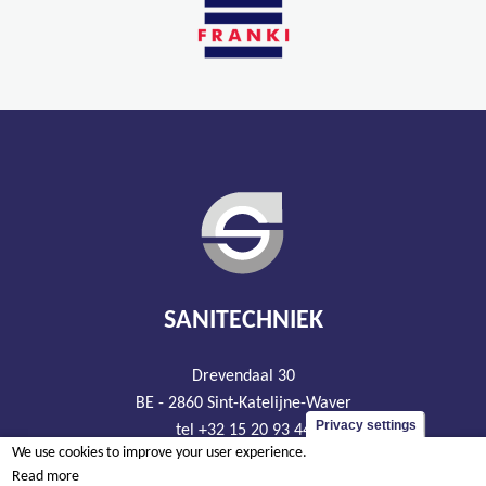
SANITECHNIEK
Drevendaal 30
BE - 2860 Sint-Katelijne-Waver
Privacy settings
tel +32 15 20 93 44
We use cookies to improve your user experience.
info@sanitechniek.be
Read more