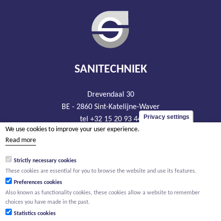
SANITECHNIEK
Drevendaal 30
BE - 2860 Sint-Katelijne-Waver
Privacy settings
tel +32 15 20 93 44
We use cookies to improve your user experience.
info@sanitechniek.be
Read more
VAT BE426.444.365
Strictly necessary cookies
RLP Antwerp, department Mechelen
These cookies are essential for you to browse the website and use its features.
Preferences cookies
Also known as functionality cookies, these cookies allow a website to remember
choices you have made in the past.
Statistics cookies